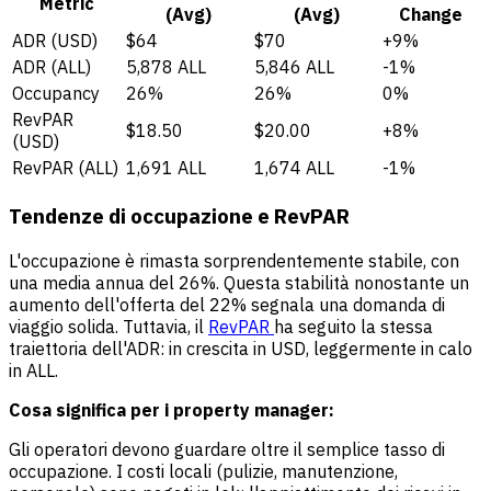
Metric
(Avg)
(Avg)
Change
ADR (USD)
$64
$70
+9%
ADR (ALL)
5,878 ALL
5,846 ALL
-1%
Occupancy
26%
26%
0%
RevPAR
$18.50
$20.00
+8%
(USD)
RevPAR (ALL)
1,691 ALL
1,674 ALL
-1%
Tendenze di occupazione e RevPAR
L'occupazione è rimasta sorprendentemente stabile, con
una media annua del 26%. Questa stabilità nonostante un
aumento dell'offerta del 22% segnala una domanda di
viaggio solida. Tuttavia, il
RevPAR
ha seguito la stessa
traiettoria dell'ADR: in crescita in USD, leggermente in calo
in ALL.
Cosa significa per i property manager:
Gli operatori devono guardare oltre il semplice tasso di
occupazione. I costi locali (pulizie, manutenzione,