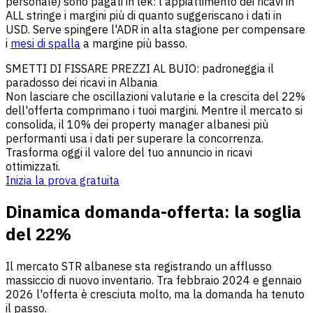
personale) sono pagati in lek: l'appiattimento dei ricavi in
ALL stringe i margini più di quanto suggeriscano i dati in
USD. Serve spingere l'ADR in alta stagione per compensare
i
mesi di spalla
a margine più basso.
SMETTI DI FISSARE PREZZI AL BUIO: padroneggia il
paradosso dei ricavi in Albania
Non lasciare che oscillazioni valutarie e la crescita del 22%
dell'offerta comprimano i tuoi margini. Mentre il mercato si
consolida, il 10% dei property manager albanesi più
performanti usa i dati per superare la concorrenza.
Trasforma oggi il valore del tuo annuncio in ricavi
ottimizzati.
Inizia la prova gratuita
Dinamica domanda-offerta: la soglia
del 22%
Il mercato STR albanese sta registrando un afflusso
massiccio di nuovo inventario. Tra febbraio 2024 e gennaio
2026 l'offerta è cresciuta molto, ma la domanda ha tenuto
il passo.