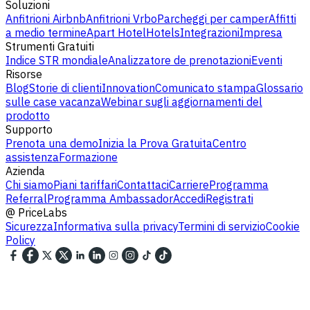
Soluzioni
Anfitrioni Airbnb
Anfitrioni Vrbo
Parcheggi per camper
Affitti
a medio termine
Apart Hotel
Hotels
Integrazioni
Impresa
Strumenti Gratuiti
Indice STR mondiale
Analizzatore de prenotazioni
Eventi
Risorse
Blog
Storie di clienti
Innovation
Comunicato stampa
Glossario
sulle case vacanza
Webinar sugli aggiornamenti del
prodotto
Supporto
Prenota una demo
Inizia la Prova Gratuita
Centro
assistenza
Formazione
Azienda
Chi siamo
Piani tariffari
Contattaci
Carriere
Programma
Referral
Programma Ambassador
Accedi
Registrati
@
PriceLabs
Sicurezza
Informativa sulla privacy
Termini di servizio
Cookie
Policy