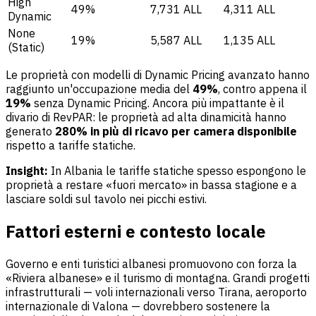
High
49%
7,731 ALL
4,311 ALL
Dynamic
None
19%
5,587 ALL
1,135 ALL
(Static)
Le proprietà con modelli di Dynamic Pricing avanzato hanno
raggiunto un'occupazione media del
49%
, contro appena il
19%
senza Dynamic Pricing. Ancora più impattante è il
divario di RevPAR: le proprietà ad alta dinamicità hanno
generato
280% in più di ricavo per camera disponibile
rispetto a tariffe statiche.
Insight:
In Albania le tariffe statiche spesso espongono le
proprietà a restare «fuori mercato» in bassa stagione e a
lasciare soldi sul tavolo nei picchi estivi.
Fattori esterni e contesto locale
Governo e enti turistici albanesi promuovono con forza la
«Riviera albanese» e il turismo di montagna. Grandi progetti
infrastrutturali — voli internazionali verso Tirana, aeroporto
internazionale di Valona — dovrebbero sostenere la