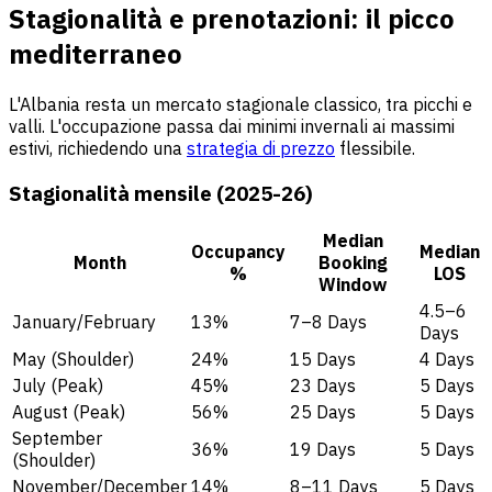
Stagionalità e prenotazioni: il picco
mediterraneo
L'Albania resta un mercato stagionale classico, tra picchi e
valli. L'occupazione passa dai minimi invernali ai massimi
estivi, richiedendo una
strategia di prezzo
flessibile.
Stagionalità mensile (2025-26)
Median
Occupancy
Median
Month
Booking
%
LOS
Window
4.5–6
January/February
13%
7–8 Days
Days
May (Shoulder)
24%
15 Days
4 Days
July (Peak)
45%
23 Days
5 Days
August (Peak)
56%
25 Days
5 Days
September
36%
19 Days
5 Days
(Shoulder)
November/December
14%
8–11 Days
5 Days