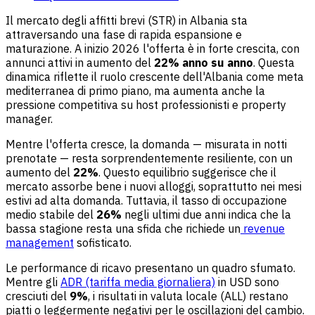
Il mercato degli affitti brevi (STR) in Albania sta
attraversando una fase di rapida espansione e
maturazione. A inizio 2026 l'offerta è in forte crescita, con
annunci attivi in aumento del
22% anno su anno
. Questa
dinamica riflette il ruolo crescente dell'Albania come meta
mediterranea di primo piano, ma aumenta anche la
pressione competitiva su host professionisti e property
manager.
Mentre l'offerta cresce, la domanda — misurata in notti
prenotate — resta sorprendentemente resiliente, con un
aumento del
22%
. Questo equilibrio suggerisce che il
mercato assorbe bene i nuovi alloggi, soprattutto nei mesi
estivi ad alta domanda. Tuttavia, il tasso di occupazione
medio stabile del
26%
negli ultimi due anni indica che la
bassa stagione resta una sfida che richiede un
revenue
management
sofisticato.
Le performance di ricavo presentano un quadro sfumato.
Mentre gli
ADR (tariffa media giornaliera)
in USD sono
cresciuti del
9%
, i risultati in valuta locale (ALL) restano
piatti o leggermente negativi per le oscillazioni del cambio.