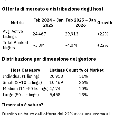
Offerta di mercato e distribuzione degli host
Feb 2024 – Jan
Feb 2025 – Jan
Metric
Growth
2025
2026
Avg. Active
24,467
29,913
+22%
Listings
Total Booked
~3.3M
~4.0M
+22%
Nights
Distribuzione per dimensione del gestore
Host Category
Listings Count
% of Market
Individual (1 listing)
20,913
51%
Small (2–10 listings)
10,469
26%
Medium (11–50 listings)
4,174
10%
Large (50+ listings)
5,458
13%
Il mercato è saturo?
Di solito un balzo dell'offerta del 22% avvia una «corsa al