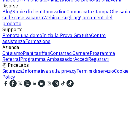
Risorse
Blog
Storie di clienti
Innovation
Comunicato stampa
Glossario
sulle case vacanza
Webinar sugli aggiornamenti del
prodotto
Supporto
Prenota una demo
Inizia la Prova Gratuita
Centro
assistenza
Formazione
Azienda
Chi siamo
Piani tariffari
Contattaci
Carriere
Programma
Referral
Programma Ambassador
Accedi
Registrati
@
PriceLabs
Sicurezza
Informativa sulla privacy
Termini di servizio
Cookie
Policy