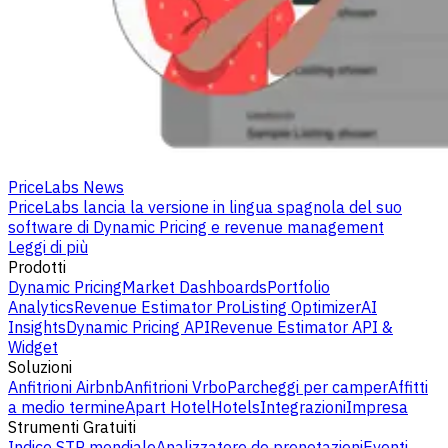
PriceLabs News
PriceLabs lancia la versione in lingua spagnola del suo
software di Dynamic Pricing e revenue management
Leggi di più
Prodotti
Dynamic Pricing
Market Dashboards
Portfolio
Analytics
Revenue Estimator Pro
Listing Optimizer
AI
Insights
Dynamic Pricing API
Revenue Estimator API &
Widget
Soluzioni
Anfitrioni Airbnb
Anfitrioni Vrbo
Parcheggi per camper
Affitti
a medio termine
Apart Hotel
Hotels
Integrazioni
Impresa
Strumenti Gratuiti
Indice STR mondiale
Analizzatore de prenotazioni
Eventi