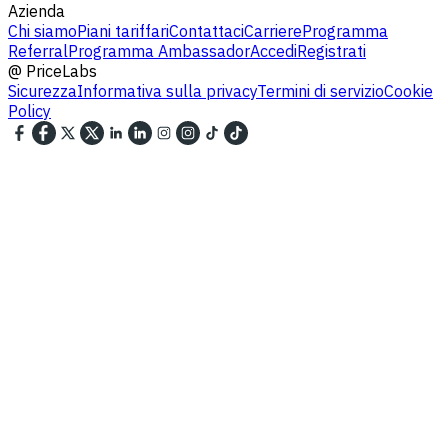
Azienda
Chi siamo
Piani tariffari
Contattaci
Carriere
Programma
Referral
Programma Ambassador
Accedi
Registrati
@
PriceLabs
Sicurezza
Informativa sulla privacy
Termini di servizio
Cookie
Policy