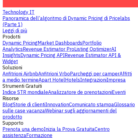
Technology IT
Panoramica dell’algoritmo di Dynamic Pricing di Pricelabs
(Parte 1)
Leggi di più
Prodotti
Dynamic Pricing
Market Dashboards
Portfolio
Analytics
Revenue Estimator Pro
Listing Optimizer
AI
Insights
Dynamic Pricing API
Revenue Estimator API &
Widget
Soluzioni
Anfitrioni Airbnb
Anfitrioni Vrbo
Parcheggi per camper
Affitti
a medio termine
Apart Hotel
Hotels
Integrazioni
Impresa
Strumenti Gratuiti
Indice STR mondiale
Analizzatore de prenotazioni
Eventi
Risorse
Blog
Storie di clienti
Innovation
Comunicato stampa
Glossario
sulle case vacanza
Webinar sugli aggiornamenti del
prodotto
Supporto
Prenota una demo
Inizia la Prova Gratuita
Centro
assistenza
Formazione