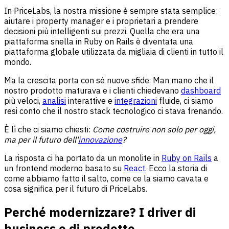
In PriceLabs, la nostra missione è sempre stata semplice:
aiutare i property manager e i proprietari a prendere
decisioni più intelligenti sui prezzi. Quella che era una
piattaforma snella in Ruby on Rails è diventata una
piattaforma globale utilizzata da migliaia di clienti in tutto il
mondo.
Ma la crescita porta con sé nuove sfide. Man mano che il
nostro prodotto maturava e i clienti chiedevano
dashboard
più veloci,
analisi
interattive e
integrazioni
fluide, ci siamo
resi conto che il nostro stack tecnologico ci stava frenando.
È lì che ci siamo chiesti:
Come costruire non solo per oggi,
ma per il futuro dell'
innovazione
?
La risposta ci ha portato da un monolite in
Ruby on Rails
a
un frontend moderno basato su
React
. Ecco la storia di
come abbiamo fatto il salto, come ce la siamo cavata e
cosa significa per il futuro di PriceLabs.
Perché modernizzare? I driver di
business e di prodotto