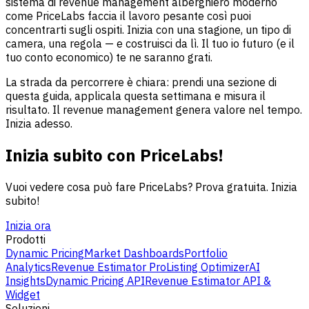
sistema di revenue management alberghiero moderno
come PriceLabs faccia il lavoro pesante così puoi
concentrarti sugli ospiti. Inizia con una stagione, un tipo di
camera, una regola — e costruisci da lì. Il tuo io futuro (e il
tuo conto economico) te ne saranno grati.
La strada da percorrere è chiara: prendi una sezione di
questa guida, applicala questa settimana e misura il
risultato. Il revenue management genera valore nel tempo.
Inizia adesso.
Inizia subito con PriceLabs!
Vuoi vedere cosa può fare PriceLabs? Prova gratuita. Inizia
subito!
Inizia ora
Prodotti
Dynamic Pricing
Market Dashboards
Portfolio
Analytics
Revenue Estimator Pro
Listing Optimizer
AI
Insights
Dynamic Pricing API
Revenue Estimator API &
Widget
Soluzioni