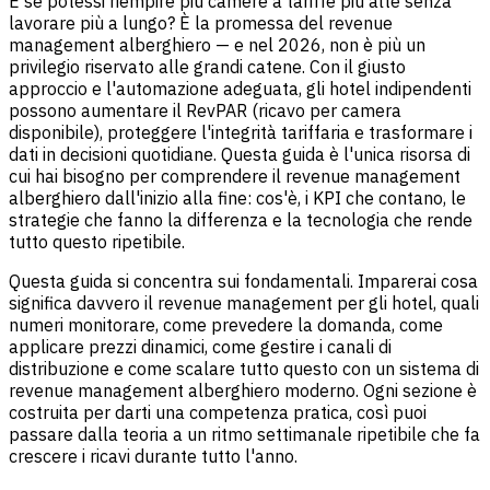
E se potessi riempire più camere a tariffe più alte senza
lavorare più a lungo? È la promessa del revenue
management alberghiero — e nel 2026, non è più un
privilegio riservato alle grandi catene. Con il giusto
approccio e l'automazione adeguata, gli hotel indipendenti
possono aumentare il RevPAR (ricavo per camera
disponibile), proteggere l'integrità tariffaria e trasformare i
dati in decisioni quotidiane. Questa guida è l'unica risorsa di
cui hai bisogno per comprendere il revenue management
alberghiero dall'inizio alla fine: cos'è, i KPI che contano, le
strategie che fanno la differenza e la tecnologia che rende
tutto questo ripetibile.
Questa guida si concentra sui fondamentali. Imparerai cosa
significa davvero il revenue management per gli hotel, quali
numeri monitorare, come prevedere la domanda, come
applicare prezzi dinamici, come gestire i canali di
distribuzione e come scalare tutto questo con un sistema di
revenue management alberghiero moderno. Ogni sezione è
costruita per darti una competenza pratica, così puoi
passare dalla teoria a un ritmo settimanale ripetibile che fa
crescere i ricavi durante tutto l'anno.