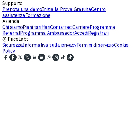
Supporto
Prenota una demo
Inizia la Prova Gratuita
Centro
assistenza
Formazione
Azienda
Chi siamo
Piani tariffari
Contattaci
Carriere
Programma
Referral
Programma Ambassador
Accedi
Registrati
@
PriceLabs
Sicurezza
Informativa sulla privacy
Termini di servizio
Cookie
Policy