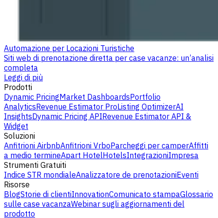
Automazione per Locazioni Turistiche
Siti web di prenotazione diretta per case vacanze: un’analisi
completa
Leggi di più
Prodotti
Dynamic Pricing
Market Dashboards
Portfolio
Analytics
Revenue Estimator Pro
Listing Optimizer
AI
Insights
Dynamic Pricing API
Revenue Estimator API &
Widget
Soluzioni
Anfitrioni Airbnb
Anfitrioni Vrbo
Parcheggi per camper
Affitti
a medio termine
Apart Hotel
Hotels
Integrazioni
Impresa
Strumenti Gratuiti
Indice STR mondiale
Analizzatore de prenotazioni
Eventi
Risorse
Blog
Storie di clienti
Innovation
Comunicato stampa
Glossario
sulle case vacanza
Webinar sugli aggiornamenti del
prodotto