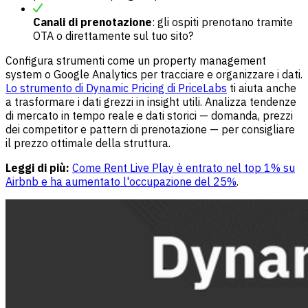
Canali di prenotazione
: gli ospiti prenotano tramite
OTA o direttamente sul tuo sito?
Configura strumenti come un property management
system o Google Analytics per tracciare e organizzare i dati.
Lo strumento di Dynamic Pricing di PriceLabs
ti aiuta anche
a trasformare i dati grezzi in insight utili. Analizza tendenze
di mercato in tempo reale e dati storici — domanda, prezzi
dei competitor e pattern di prenotazione — per consigliare
il prezzo ottimale della struttura.
Leggi di più:
Come Rent Live Play è entrato nel top 1% su
Airbnb e ha aumentato l'occupazione del 25%
.