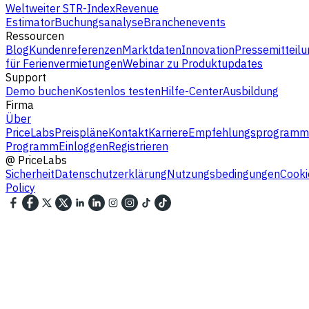
Weltweiter STR-Index
Revenue
Estimator
Buchungsanalyse
Branchenevents
Ressourcen
Blog
Kundenreferenzen
Marktdaten
Innovation
Pressemitteilu
für Ferienvermietungen
Webinar zu Produktupdates
Support
Demo buchen
Kostenlos testen
Hilfe-Center
Ausbildung
Firma
Über
PriceLabs
Preispläne
Kontakt
Karriere
Empfehlungsprogramm
Programm
Einloggen
Registrieren
@
PriceLabs
Sicherheit
Datenschutzerklärung
Nutzungsbedingungen
Cooki
Policy