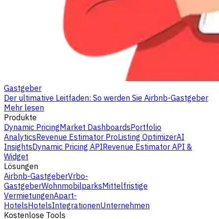
Gastgeber
Der ultimative Leitfaden: So werden Sie Airbnb-Gastgeber
Mehr lesen
Produkte
Dynamic Pricing
Market Dashboards
Portfolio
Analytics
Revenue Estimator Pro
Listing Optimizer
AI
Insights
Dynamic Pricing API
Revenue Estimator API &
Widget
Lösungen
Airbnb-Gastgeber
Vrbo-
Gastgeber
Wohnmobilparks
Mittelfristige
Vermietungen
Apart-
Hotels
Hotels
Integrationen
Unternehmen
Kostenlose Tools