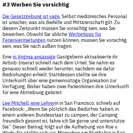
#3 Werben Sie vorsichtig
Die Gesetzgebung ist vage.
Selbst medizinisches Personal
ist unsicher, was als Beihilfe und Mittäterschaft gilt. Zu
diesem Zeitpunkt müssen Sie vorsichtig sein, was Sie
bewerben. Obwohl Sie übliche
Werbetipps für
Ferienvermietungen
nutzen können, müssen Sie vorsichtig
sein, was Sie nach außen tragen.
Eine
in Virginia ansässige
Gastgeberin aktualisierte ihr
Airbnb-Inserat schnell nach dem Urteil. Sie nahm es
genauso schnell wieder herunter, nachdem sie dafür
Bedrohungen erhielt. Stattdessen stellte sie ihre
Unterkunft über eine gemeinnützige Organisation zur
Verfügung. Bisher haben zwei Patientinnen ihre Unterkunft
für eine Abtreibung gelistet.
Lee Mitchell, eine Lehrer
in in San Francisco, schrieb auf
Facebook: „Wenn Sie plötzlich das Bedürfnis haben, in
einem anderen Bundesstaat zu campen, der Camping
freundlich gesinnt ist, fahre ich Sie gerne und unterstütze
Sie.“ Dieser Beitrag folgt auf die Aufhebung von Roe v.
Wade. Sie stellte sich vor, Menschen am Flughafen in San