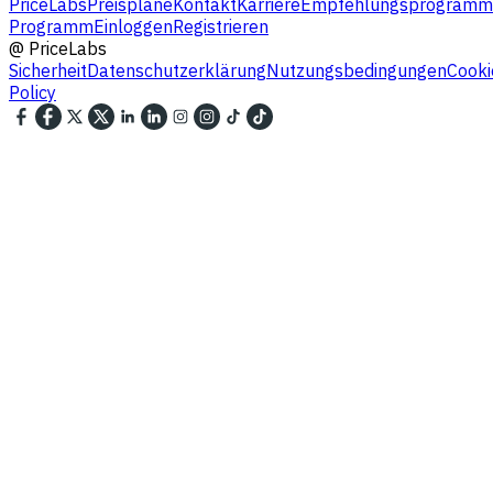
PriceLabs
Preispläne
Kontakt
Karriere
Empfehlungsprogramm
Programm
Einloggen
Registrieren
@
PriceLabs
Sicherheit
Datenschutzerklärung
Nutzungsbedingungen
Cooki
Policy