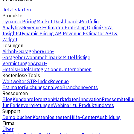
Jetzt starten
Produkte
Dynamic Pricing
Market Dashboards
Portfolio
Analytics
Revenue Estimator Pro
Listing Optimizer
AI
Insights
Dynamic Pricing API
Revenue Estimator API &
Widget
Lösungen
Airbnb-Gastgeber
Vrbo-
Gastgeber
Wohnmobilparks
Mittelfristige
Vermietungen
Apart-
Hotels
Hotels
Integrationen
Unternehmen
Kostenlose Tools
Weltweiter STR-Index
Revenue
Estimator
Buchungsanalyse
Branchenevents
Ressourcen
Blog
Kundenreferenzen
Marktdaten
Innovation
Pressemitteilu
für Ferienvermietungen
Webinar zu Produktupdates
Support
Demo buchen
Kostenlos testen
Hilfe-Center
Ausbildung
Firma
Über