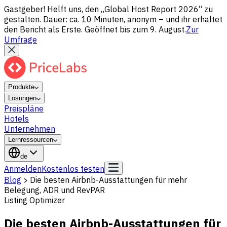
Gastgeber! Helft uns, den „Global Host Report 2026“ zu
gestalten. Dauer: ca. 10 Minuten, anonym – und ihr erhaltet
den Bericht als Erste. Geöffnet bis zum 9. August.
Zur
Umfrage
Produkte
Lösungen
Preispläne
Hotels
Unternehmen
Lernressourcen
de
Anmelden
Kostenlos testen
Blog
>
Die besten Airbnb-Ausstattungen für mehr
Belegung, ADR und RevPAR
Listing Optimizer
Die besten Airbnb-Ausstattungen für