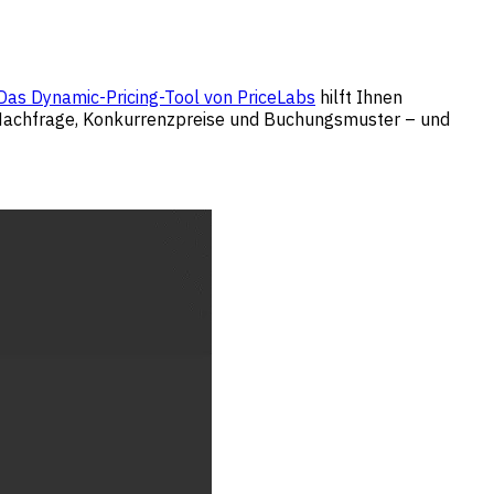
Das Dynamic-Pricing-Tool von PriceLabs
hilft Ihnen
 Nachfrage, Konkurrenzpreise und Buchungsmuster – und