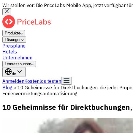
Wir stellen vor: Die PriceLabs Mobile App, jetzt verfügbar für
Produkte
Lösungen
Preispläne
Hotels
Unternehmen
Lernressourcen
de
Anmelden
Kostenlos testen
Blog
>
10 Geheimnisse für Direktbuchungen, die jeder Prop
Ferienvermietungsautomatisierung
10 Geheimnisse für Direktbuchungen, 