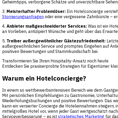
Geheimtipps, verborgene Schätze und unverzichtbare Sehens
3.
Meisterhafter Problemlöser:
Ein Hotelconcierge versteh
Stornierungsanfragen
oder eine vergessene Zahnbürste – er 
4.
Anbieter maßgeschneiderter Services:
Was ist ein Hot
an Vorlieben, antizipiert Wünsche und geht über das Erwartet
5.
Treiber außergewöhnlicher Gästezufriedenheit:
Letzte
außergewöhnlichen Service und promptes Eingehen auf Anli
positiven Bewertungen und Stammkundschaft bei.
Transformieren Sie Ihren Hospitality-Ansatz noch heute
Entdecken Sie praxiserprobte Strategien für Eigentümer kle
Warum ein Hotelconcierge?
In einem so wettbewerbsintensiven Bereich wie dem Gastgewe
Mit persönlichen Empfehlungen zu Gastronomie, Unterhaltung
Wiederholungsbuchungen und positive Bewertungen. Das wirk
kann ein versierter Concierge die
Hoteleinnahmen
steigern, 
mittelgroßes Hotel vor, wenn jeder Gast wertgeschätzt nach 
Serviceverbesserung – es ist
strategisches Marketing
für da