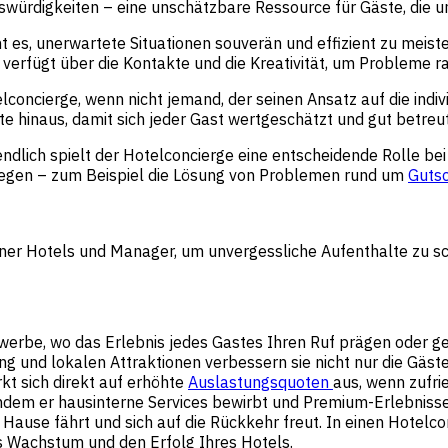
würdigkeiten – eine unschätzbare Ressource für Gäste, die u
t es, unerwartete Situationen souverän und effizient zu meist
verfügt über die Kontakte und die Kreativität, um Probleme ra
elconcierge, wenn nicht jemand, der seinen Ansatz auf die indi
e hinaus, damit sich jeder Gast wertgeschätzt und gut betreut
ndlich spielt der Hotelconcierge eine entscheidende Rolle be
egen – zum Beispiel die Lösung von Problemen rund um
Gutsc
iner Hotels und Manager, um unvergessliche Aufenthalte zu sc
rbe, wo das Erlebnis jedes Gastes Ihren Ruf prägen oder gef
 und lokalen Attraktionen verbessern sie nicht nur die Gäste
t sich direkt auf erhöhte
Auslastungsquoten
aus, wenn zufri
indem er hausinterne Services bewirbt und Premium-Erlebnisse a
Hause fährt und sich auf die Rückkehr freut. In einen Hotelcon
s Wachstum und den Erfolg Ihres Hotels.