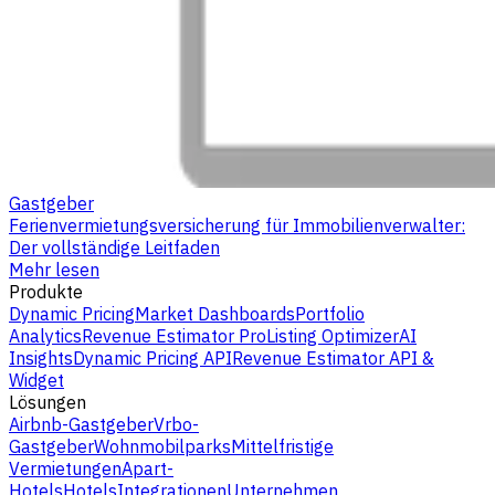
Gastgeber
Ferienvermietungsversicherung für Immobilienverwalter:
Der vollständige Leitfaden
Mehr lesen
Produkte
Dynamic Pricing
Market Dashboards
Portfolio
Analytics
Revenue Estimator Pro
Listing Optimizer
AI
Insights
Dynamic Pricing API
Revenue Estimator API &
Widget
Lösungen
Airbnb-Gastgeber
Vrbo-
Gastgeber
Wohnmobilparks
Mittelfristige
Vermietungen
Apart-
Hotels
Hotels
Integrationen
Unternehmen