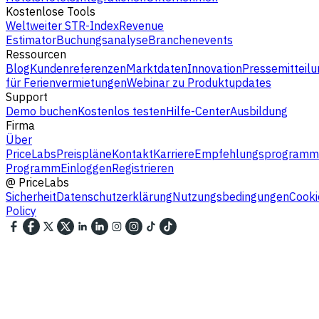
Kostenlose Tools
Weltweiter STR-Index
Revenue
Estimator
Buchungsanalyse
Branchenevents
Ressourcen
Blog
Kundenreferenzen
Marktdaten
Innovation
Pressemitteilu
für Ferienvermietungen
Webinar zu Produktupdates
Support
Demo buchen
Kostenlos testen
Hilfe-Center
Ausbildung
Firma
Über
PriceLabs
Preispläne
Kontakt
Karriere
Empfehlungsprogramm
Programm
Einloggen
Registrieren
@
PriceLabs
Sicherheit
Datenschutzerklärung
Nutzungsbedingungen
Cooki
Policy