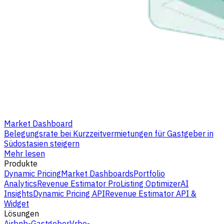
Market Dashboard
Belegungsrate bei Kurzzeitvermietungen für Gastgeber in
Südostasien steigern
Mehr lesen
Produkte
Dynamic Pricing
Market Dashboards
Portfolio
Analytics
Revenue Estimator Pro
Listing Optimizer
AI
Insights
Dynamic Pricing API
Revenue Estimator API &
Widget
Lösungen
Airbnb-Gastgeber
Vrbo-