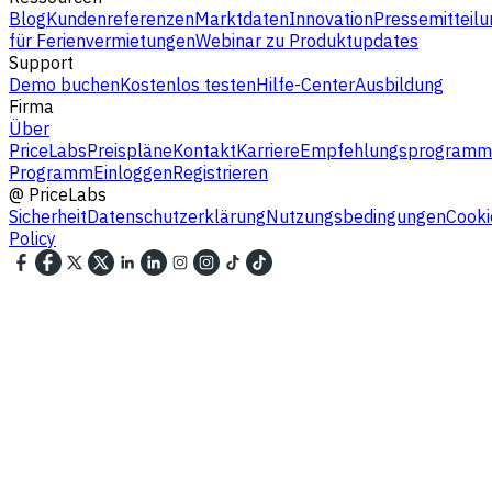
Blog
Kundenreferenzen
Marktdaten
Innovation
Pressemitteilu
für Ferienvermietungen
Webinar zu Produktupdates
Support
Demo buchen
Kostenlos testen
Hilfe-Center
Ausbildung
Firma
Über
PriceLabs
Preispläne
Kontakt
Karriere
Empfehlungsprogramm
Programm
Einloggen
Registrieren
@
PriceLabs
Sicherheit
Datenschutzerklärung
Nutzungsbedingungen
Cooki
Policy