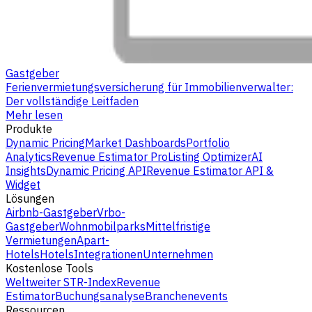
Gastgeber
Ferienvermietungsversicherung für Immobilienverwalter:
Der vollständige Leitfaden
Mehr lesen
Produkte
Dynamic Pricing
Market Dashboards
Portfolio
Analytics
Revenue Estimator Pro
Listing Optimizer
AI
Insights
Dynamic Pricing API
Revenue Estimator API &
Widget
Lösungen
Airbnb-Gastgeber
Vrbo-
Gastgeber
Wohnmobilparks
Mittelfristige
Vermietungen
Apart-
Hotels
Hotels
Integrationen
Unternehmen
Kostenlose Tools
Weltweiter STR-Index
Revenue
Estimator
Buchungsanalyse
Branchenevents
Ressourcen