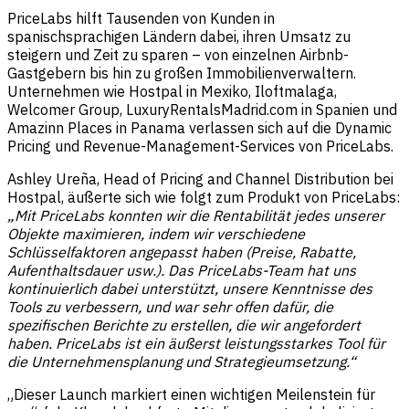
PriceLabs hilft Tausenden von Kunden in
spanischsprachigen Ländern dabei, ihren Umsatz zu
steigern und Zeit zu sparen – von einzelnen Airbnb-
Gastgebern bis hin zu großen Immobilienverwaltern.
Unternehmen wie Hostpal in Mexiko, Iloftmalaga,
Welcomer Group, LuxuryRentalsMadrid.com in Spanien und
Amazinn Places in Panama verlassen sich auf die Dynamic
Pricing und Revenue-Management-Services von PriceLabs.
Ashley Ureña, Head of Pricing and Channel Distribution bei
Hostpal, äußerte sich wie folgt zum Produkt von PriceLabs:
„Mit PriceLabs konnten wir die Rentabilität jedes unserer
Objekte maximieren, indem wir verschiedene
Schlüsselfaktoren angepasst haben (Preise, Rabatte,
Aufenthaltsdauer usw.). Das PriceLabs-Team hat uns
kontinuierlich dabei unterstützt, unsere Kenntnisse des
Tools zu verbessern, und war sehr offen dafür, die
spezifischen Berichte zu erstellen, die wir angefordert
haben. PriceLabs ist ein äußerst leistungsstarkes Tool für
die Unternehmensplanung und Strategieumsetzung.“
„Dieser Launch markiert einen wichtigen Meilenstein für