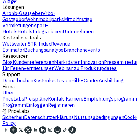
Widget
Lösungen
Airbnb-Gastgeber
Vrbo-
Gastgeber
Wohnmobilparks
Mittelfristige
Vermietungen
Apart-
Hotels
Hotels
Integrationen
Unternehmen
Kostenlose Tools
Weltweiter STR-Index
Revenue
Estimator
Buchungsanalyse
Branchenevents
Ressourcen
Blog
Kundenreferenzen
Marktdaten
Innovation
Pressemitteilu
für Ferienvermietungen
Webinar zu Produktupdates
Support
Demo buchen
Kostenlos testen
Hilfe-Center
Ausbildung
Firma
Über
PriceLabs
Preispläne
Kontakt
Karriere
Empfehlungsprogramm
Programm
Einloggen
Registrieren
@
PriceLabs
Sicherheit
Datenschutzerklärung
Nutzungsbedingungen
Cooki
Policy