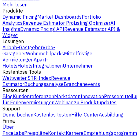
Mehr lesen
Produkte
Dynamic Pricing
Market Dashboards
Portfolio
Analytics
Revenue Estimator Pro
Listing Optimizer
AI
Insights
Dynamic Pricing API
Revenue Estimator API &
Widget
Lösungen
Airbnb-Gastgeber
Vrbo-
Gastgeber
Wohnmobilparks
Mittelfristige
Vermietungen
Apart-
Hotels
Hotels
Integrationen
Unternehmen
Kostenlose Tools
Weltweiter STR-Index
Revenue
Estimator
Buchungsanalyse
Branchenevents
Ressourcen
Blog
Kundenreferenzen
Marktdaten
Innovation
Pressemitteilu
für Ferienvermietungen
Webinar zu Produktupdates
Support
Demo buchen
Kostenlos testen
Hilfe-Center
Ausbildung
Firma
Über
PriceLabs
Preispläne
Kontakt
Karriere
Empfehlungsprogramm