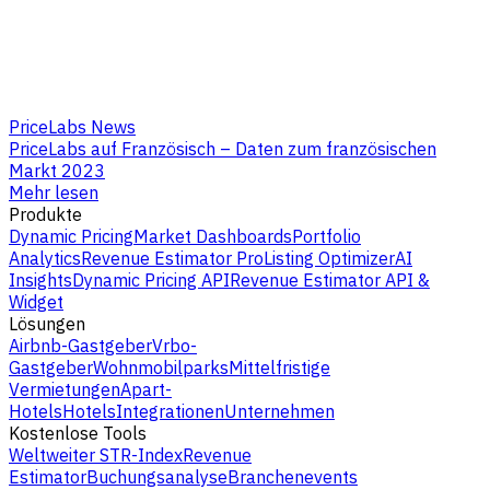
PriceLabs News
PriceLabs auf Französisch – Daten zum französischen
Markt 2023
Mehr lesen
Produkte
Dynamic Pricing
Market Dashboards
Portfolio
Analytics
Revenue Estimator Pro
Listing Optimizer
AI
Insights
Dynamic Pricing API
Revenue Estimator API &
Widget
Lösungen
Airbnb-Gastgeber
Vrbo-
Gastgeber
Wohnmobilparks
Mittelfristige
Vermietungen
Apart-
Hotels
Hotels
Integrationen
Unternehmen
Kostenlose Tools
Weltweiter STR-Index
Revenue
Estimator
Buchungsanalyse
Branchenevents