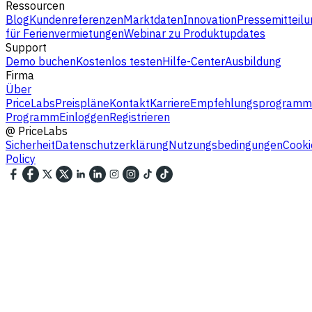
Ressourcen
Blog
Kundenreferenzen
Marktdaten
Innovation
Pressemitteilu
für Ferienvermietungen
Webinar zu Produktupdates
Support
Demo buchen
Kostenlos testen
Hilfe-Center
Ausbildung
Firma
Über
PriceLabs
Preispläne
Kontakt
Karriere
Empfehlungsprogramm
Programm
Einloggen
Registrieren
@
PriceLabs
Sicherheit
Datenschutzerklärung
Nutzungsbedingungen
Cooki
Policy