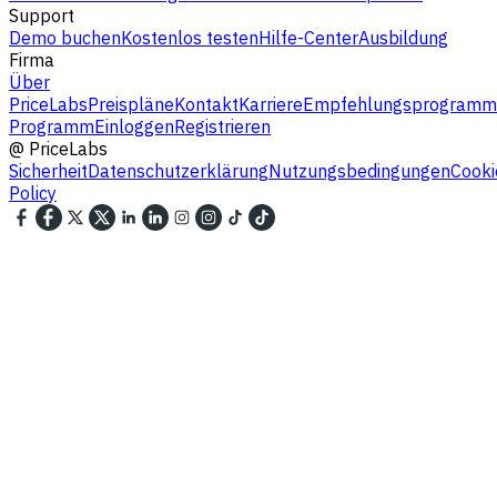
Support
Demo buchen
Kostenlos testen
Hilfe-Center
Ausbildung
Firma
Über
PriceLabs
Preispläne
Kontakt
Karriere
Empfehlungsprogramm
Programm
Einloggen
Registrieren
@
PriceLabs
Sicherheit
Datenschutzerklärung
Nutzungsbedingungen
Cooki
Policy