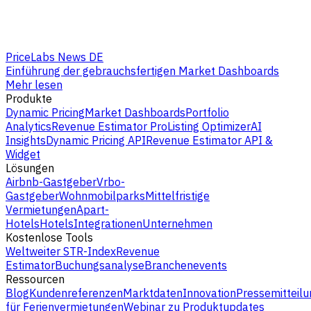
PriceLabs News DE
Einführung der gebrauchsfertigen Market Dashboards
Mehr lesen
Produkte
Dynamic Pricing
Market Dashboards
Portfolio
Analytics
Revenue Estimator Pro
Listing Optimizer
AI
Insights
Dynamic Pricing API
Revenue Estimator API &
Widget
Lösungen
Airbnb-Gastgeber
Vrbo-
Gastgeber
Wohnmobilparks
Mittelfristige
Vermietungen
Apart-
Hotels
Hotels
Integrationen
Unternehmen
Kostenlose Tools
Weltweiter STR-Index
Revenue
Estimator
Buchungsanalyse
Branchenevents
Ressourcen
Blog
Kundenreferenzen
Marktdaten
Innovation
Pressemitteilu
für Ferienvermietungen
Webinar zu Produktupdates