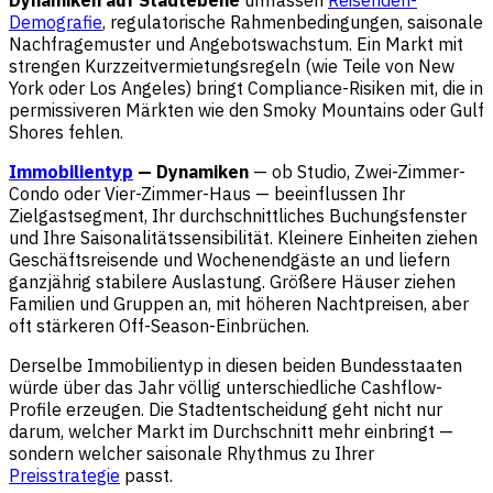
Dynamiken auf Stadtebene
umfassen
Reisenden-
Demografie
, regulatorische Rahmenbedingungen, saisonale
Nachfragemuster und Angebotswachstum. Ein Markt mit
strengen Kurzzeitvermietungsregeln (wie Teile von New
York oder Los Angeles) bringt Compliance-Risiken mit, die in
permissiveren Märkten wie den Smoky Mountains oder Gulf
Shores fehlen.
Immobilientyp
— Dynamiken
— ob Studio, Zwei-Zimmer-
Condo oder Vier-Zimmer-Haus — beeinflussen Ihr
Zielgastsegment, Ihr durchschnittliches Buchungsfenster
und Ihre Saisonalitätssensibilität. Kleinere Einheiten ziehen
Geschäftsreisende und Wochenendgäste an und liefern
ganzjährig stabilere Auslastung. Größere Häuser ziehen
Familien und Gruppen an, mit höheren Nachtpreisen, aber
oft stärkeren Off-Season-Einbrüchen.
Derselbe Immobilientyp in diesen beiden Bundesstaaten
würde über das Jahr völlig unterschiedliche Cashflow-
Profile erzeugen. Die Stadtentscheidung geht nicht nur
darum, welcher Markt im Durchschnitt mehr einbringt —
sondern welcher saisonale Rhythmus zu Ihrer
Preisstrategie
passt.