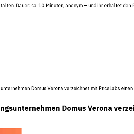
lten. Dauer: ca. 10 Minuten, anonym – und ihr erhaltet den Be
sunternehmen Domus Verona verzeichnet mit PriceLabs einen A
tungsunternehmen Domus Verona verzeic