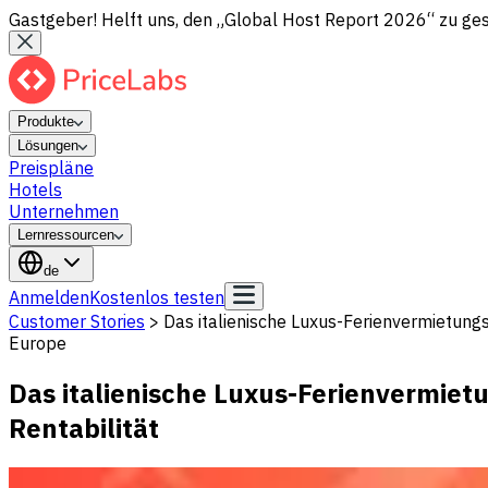
Gastgeber! Helft uns, den „Global Host Report 2026“ zu gesta
Produkte
Lösungen
Preispläne
Hotels
Unternehmen
Lernressourcen
de
Anmelden
Kostenlos testen
Customer Stories
>
Das italienische Luxus-Ferienvermietung
Europe
Das italienische Luxus-Ferienvermie
Rentabilität