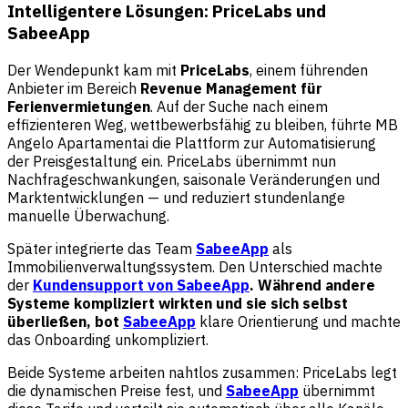
Intelligentere Lösungen: PriceLabs und
SabeeApp
Der Wendepunkt kam mit
PriceLabs
, einem führenden
Anbieter im Bereich
Revenue Management für
Ferienvermietungen
. Auf der Suche nach einem
effizienteren Weg, wettbewerbsfähig zu bleiben, führte MB
Angelo Apartamentai die Plattform zur Automatisierung
der Preisgestaltung ein. PriceLabs übernimmt nun
Nachfrageschwankungen, saisonale Veränderungen und
Marktentwicklungen — und reduziert stundenlange
manuelle Überwachung.
Später integrierte das Team
SabeeApp
als
Immobilienverwaltungssystem. Den Unterschied machte
der
Kundensupport von SabeeApp
. Während andere
Systeme kompliziert wirkten und sie sich selbst
überließen, bot
SabeeApp
klare Orientierung und machte
das Onboarding unkompliziert.
Beide Systeme arbeiten nahtlos zusammen: PriceLabs legt
die dynamischen Preise fest, und
SabeeApp
übernimmt