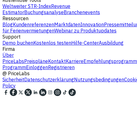
Weltweiter STR-Index
Revenue
Estimator
Buchungsanalyse
Branchenevents
Ressourcen
Blog
Kundenreferenzen
Marktdaten
Innovation
Pressemitteilu
für Ferienvermietungen
Webinar zu Produktupdates
Support
Demo buchen
Kostenlos testen
Hilfe-Center
Ausbildung
Firma
Über
PriceLabs
Preispläne
Kontakt
Karriere
Empfehlungsprogramm
Programm
Einloggen
Registrieren
@
PriceLabs
Sicherheit
Datenschutzerklärung
Nutzungsbedingungen
Cooki
Policy