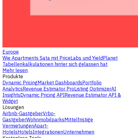
Europe
Wie Apartments Sata mit PriceLabs und YieldPlanet
Tabellenkalkulationen hinter sich gelassen hat
Mehr lesen
Produkte
Dynamic Pricing
Market Dashboards
Portfolio
Analytics
Revenue Estimator Pro
Listing Optimizer
AI
Insights
Dynamic Pricing API
Revenue Estimator API &
Widget
Lösungen
Airbnb-Gastgeber
Vrbo-
Gastgeber
Wohnmobilparks
Mittelfristige
Vermietungen
Apart-
Hotels
Hotels
Integrationen
Unternehmen
Kostenlose Tools