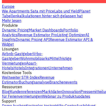
Europe
Wie Apartments Sata mit PriceLabs und YieldPlanet
Tabellenkalkulationen hinter sich gelassen hat
Mehr lesen
Produkte
Dynamic Pricing
Market Dashboards
Portfolio
Analytics
Revenue Estimator Pro
Listing Optimizer
AI
Insights
Dynamic Pricing API
Revenue Estimator API &
Widget
Lösungen
Airbnb-Gastgeber
Vrbo-
Gastgeber
Wohnmobilparks
Mittelfristige
Vermietungen
Apart-
Hotels
Hotels
Integrationen
Unternehmen
Kostenlose Tools
Weltweiter STR-Index
Revenue
Estimator
Buchungsanalyse
Branchenevents
Ressourcen
Blog
Kundenreferenzen
Marktdaten
Innovation
Pressemitteilu
für Ferienvermietungen
Webinar zu Produktupdates
Support
Demo buchen
Kostenlos testen
Hilfe-Center
Ausbildung