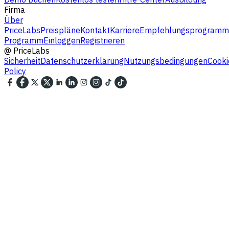
Firma
Über
PriceLabs
Preispläne
Kontakt
Karriere
Empfehlungsprogramm
Programm
Einloggen
Registrieren
@
PriceLabs
Sicherheit
Datenschutzerklärung
Nutzungsbedingungen
Cooki
Policy