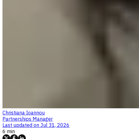
Christiana Ioannou
Partnerships Manager
Last updated on
Jul 31, 2026
6 min