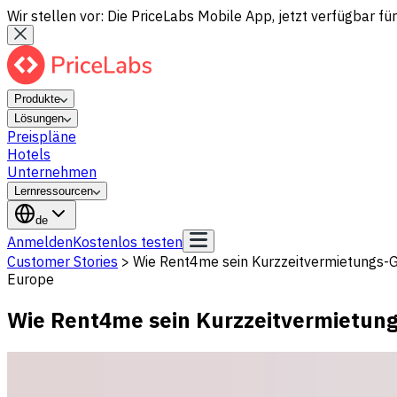
Wir stellen vor: Die PriceLabs Mobile App, jetzt verfügbar für
Produkte
Lösungen
Preispläne
Hotels
Unternehmen
Lernressourcen
de
Anmelden
Kostenlos testen
Customer Stories
>
Wie Rent4me sein Kurzzeitvermietungs-G
Europe
Wie Rent4me sein Kurzzeitvermietungs