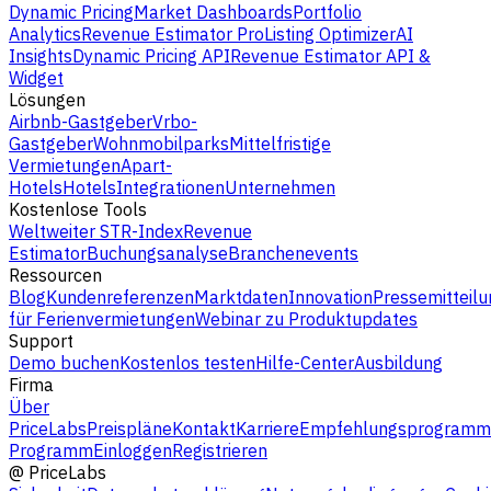
Dynamic Pricing
Market Dashboards
Portfolio
Analytics
Revenue Estimator Pro
Listing Optimizer
AI
Insights
Dynamic Pricing API
Revenue Estimator API &
Widget
Lösungen
Airbnb-Gastgeber
Vrbo-
Gastgeber
Wohnmobilparks
Mittelfristige
Vermietungen
Apart-
Hotels
Hotels
Integrationen
Unternehmen
Kostenlose Tools
Weltweiter STR-Index
Revenue
Estimator
Buchungsanalyse
Branchenevents
Ressourcen
Blog
Kundenreferenzen
Marktdaten
Innovation
Pressemitteilu
für Ferienvermietungen
Webinar zu Produktupdates
Support
Demo buchen
Kostenlos testen
Hilfe-Center
Ausbildung
Firma
Über
PriceLabs
Preispläne
Kontakt
Karriere
Empfehlungsprogramm
Programm
Einloggen
Registrieren
@
PriceLabs