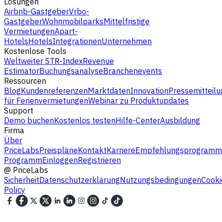
Lösungen
Airbnb-Gastgeber
Vrbo-
Gastgeber
Wohnmobilparks
Mittelfristige
Vermietungen
Apart-
Hotels
Hotels
Integrationen
Unternehmen
Kostenlose Tools
Weltweiter STR-Index
Revenue
Estimator
Buchungsanalyse
Branchenevents
Ressourcen
Blog
Kundenreferenzen
Marktdaten
Innovation
Pressemitteilu
für Ferienvermietungen
Webinar zu Produktupdates
Support
Demo buchen
Kostenlos testen
Hilfe-Center
Ausbildung
Firma
Über
PriceLabs
Preispläne
Kontakt
Karriere
Empfehlungsprogramm
Programm
Einloggen
Registrieren
@
PriceLabs
Sicherheit
Datenschutzerklärung
Nutzungsbedingungen
Cooki
Policy