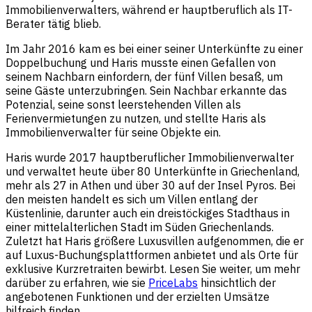
Immobilienverwalters, während er hauptberuflich als IT-
Berater tätig blieb.
Im Jahr 2016 kam es bei einer seiner Unterkünfte zu einer
Doppelbuchung und Haris musste einen Gefallen von
seinem Nachbarn einfordern, der fünf Villen besaß, um
seine Gäste unterzubringen. Sein Nachbar erkannte das
Potenzial, seine sonst leerstehenden Villen als
Ferienvermietungen zu nutzen, und stellte Haris als
Immobilienverwalter für seine Objekte ein.
Haris wurde 2017 hauptberuflicher Immobilienverwalter
und verwaltet heute über 80 Unterkünfte in Griechenland,
mehr als 27 in Athen und über 30 auf der Insel Pyros. Bei
den meisten handelt es sich um Villen entlang der
Küstenlinie, darunter auch ein dreistöckiges Stadthaus in
einer mittelalterlichen Stadt im Süden Griechenlands.
Zuletzt hat Haris größere Luxusvillen aufgenommen, die er
auf Luxus-Buchungsplattformen anbietet und als Orte für
exklusive Kurzretraiten bewirbt. Lesen Sie weiter, um mehr
darüber zu erfahren, wie sie
PriceLabs
hinsichtlich der
angebotenen Funktionen und der erzielten Umsätze
hilfreich finden.