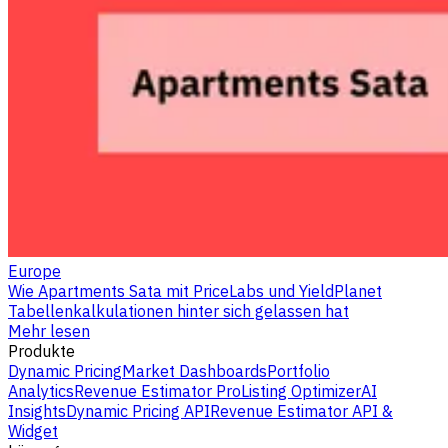
Europe
Wie Apartments Sata mit PriceLabs und YieldPlanet
Tabellenkalkulationen hinter sich gelassen hat
Mehr lesen
Produkte
Dynamic Pricing
Market Dashboards
Portfolio
Analytics
Revenue Estimator Pro
Listing Optimizer
AI
Insights
Dynamic Pricing API
Revenue Estimator API &
Widget