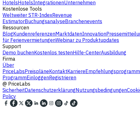
Hotels
Hotels
Integrationen
Unternehmen
Kostenlose Tools
Weltweiter STR-Index
Revenue
Estimator
Buchungsanalyse
Branchenevents
Ressourcen
Blog
Kundenreferenzen
Marktdaten
Innovation
Pressemitteilu
für Ferienvermietungen
Webinar zu Produktupdates
Support
Demo buchen
Kostenlos testen
Hilfe-Center
Ausbildung
Firma
Über
PriceLabs
Preispläne
Kontakt
Karriere
Empfehlungsprogramm
Programm
Einloggen
Registrieren
@
PriceLabs
Sicherheit
Datenschutzerklärung
Nutzungsbedingungen
Cooki
Policy