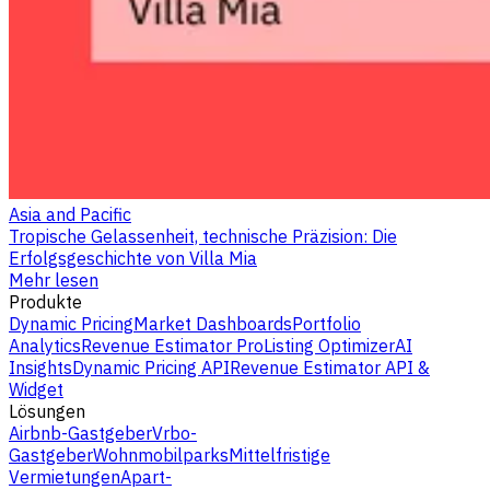
Asia and Pacific
Tropische Gelassenheit, technische Präzision: Die
Erfolgsgeschichte von Villa Mia
Mehr lesen
Produkte
Dynamic Pricing
Market Dashboards
Portfolio
Analytics
Revenue Estimator Pro
Listing Optimizer
AI
Insights
Dynamic Pricing API
Revenue Estimator API &
Widget
Lösungen
Airbnb-Gastgeber
Vrbo-
Gastgeber
Wohnmobilparks
Mittelfristige
Vermietungen
Apart-