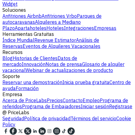
Widget
Soluciones
Anfitriones Airbnb
Anfitriones Vrbo
Parques de
autocaravanas
Alquileres a Mediano
Plazo
Apartahoteles
Hoteles
Integraciones
Empresas
Herramientas Gratuitas
Índice Mundial
Revenue Estimator
Análisis de
Reservas
Eventos de Alquileres Vacacionales
Recursos
Blog
Historias de Clientes
Datos de
mercado
Innovación
Notas de prensa
Glosario de alquiler
vacacional
Webinar de actualizaciones de producto
Soporte
Reservar una demostración
Inicia prueba gratuita
Centro de
ayuda
Formación
Empresa
Acerca de PriceLabs
Precios
Contacto
Empleo
Programa de
referidos
Programa de Embajadores
Iniciar sesión
Registrase
@
PriceLabs
Seguridad
Política de privacidad
Términos del servicio
Cookie
Policy