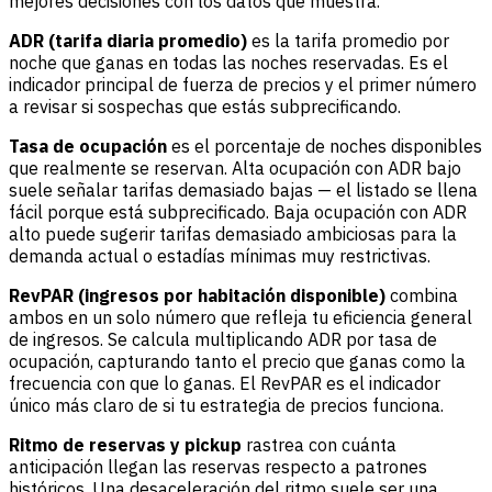
mejores decisiones con los datos que muestra.
ADR (tarifa diaria promedio)
es la tarifa promedio por
noche que ganas en todas las noches reservadas. Es el
indicador principal de fuerza de precios y el primer número
a revisar si sospechas que estás subprecificando.
Tasa de ocupación
es el porcentaje de noches disponibles
que realmente se reservan. Alta ocupación con ADR bajo
suele señalar tarifas demasiado bajas — el listado se llena
fácil porque está subprecificado. Baja ocupación con ADR
alto puede sugerir tarifas demasiado ambiciosas para la
demanda actual o estadías mínimas muy restrictivas.
RevPAR (ingresos por habitación disponible)
combina
ambos en un solo número que refleja tu eficiencia general
de ingresos. Se calcula multiplicando ADR por tasa de
ocupación, capturando tanto el precio que ganas como la
frecuencia con que lo ganas. El RevPAR es el indicador
único más claro de si tu estrategia de precios funciona.
Ritmo de reservas y pickup
rastrea con cuánta
anticipación llegan las reservas respecto a patrones
históricos. Una desaceleración del ritmo suele ser una