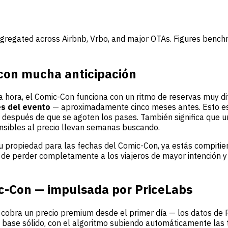
gregated across Airbnb, Vrbo, and major OTAs. Figures benc
 con mucha anticipación
a hora, el Comic-Con funciona con un ritmo de reservas muy d
es del evento
— aproximadamente cinco meses antes. Esto es
 después de que se agoten los pases. También significa que un
sibles al precio llevan semanas buscando.
o tu propiedad para las fechas del Comic-Con, ya estás compit
sgo de perder completamente a los viajeros de mayor intención 
ic-Con — impulsada por PriceLabs
 y cobra un precio premium desde el primer día — los datos de
base sólido, con el algoritmo subiendo automáticamente las ta