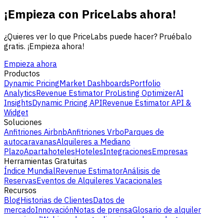
¡Empieza con PriceLabs ahora!
¿Quieres ver lo que PriceLabs puede hacer? Pruébalo
gratis. ¡Empieza ahora!
Empieza ahora
Productos
Dynamic Pricing
Market Dashboards
Portfolio
Analytics
Revenue Estimator Pro
Listing Optimizer
AI
Insights
Dynamic Pricing API
Revenue Estimator API &
Widget
Soluciones
Anfitriones Airbnb
Anfitriones Vrbo
Parques de
autocaravanas
Alquileres a Mediano
Plazo
Apartahoteles
Hoteles
Integraciones
Empresas
Herramientas Gratuitas
Índice Mundial
Revenue Estimator
Análisis de
Reservas
Eventos de Alquileres Vacacionales
Recursos
Blog
Historias de Clientes
Datos de
mercado
Innovación
Notas de prensa
Glosario de alquiler