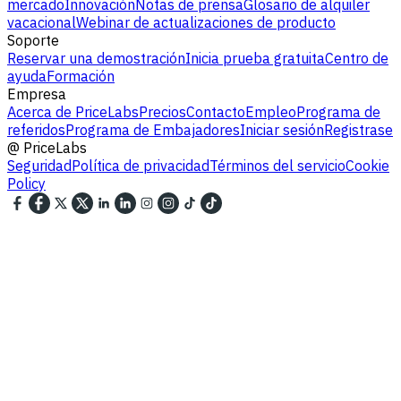
mercado
Innovación
Notas de prensa
Glosario de alquiler
vacacional
Webinar de actualizaciones de producto
Soporte
Reservar una demostración
Inicia prueba gratuita
Centro de
ayuda
Formación
Empresa
Acerca de PriceLabs
Precios
Contacto
Empleo
Programa de
referidos
Programa de Embajadores
Iniciar sesión
Registrase
@
PriceLabs
Seguridad
Política de privacidad
Términos del servicio
Cookie
Policy