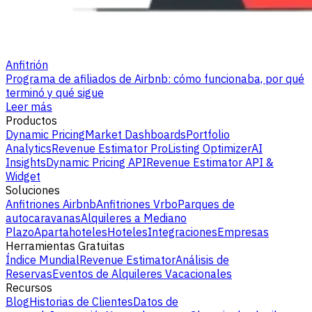
Anfitrión
Programa de afiliados de Airbnb: cómo funcionaba, por qué
terminó y qué sigue
Leer más
Productos
Dynamic Pricing
Market Dashboards
Portfolio
Analytics
Revenue Estimator Pro
Listing Optimizer
AI
Insights
Dynamic Pricing API
Revenue Estimator API &
Widget
Soluciones
Anfitriones Airbnb
Anfitriones Vrbo
Parques de
autocaravanas
Alquileres a Mediano
Plazo
Apartahoteles
Hoteles
Integraciones
Empresas
Herramientas Gratuitas
Índice Mundial
Revenue Estimator
Análisis de
Reservas
Eventos de Alquileres Vacacionales
Recursos
Blog
Historias de Clientes
Datos de