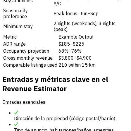
Key amenities
A/C
Seasonality
Peak focus: Jun–Sep
preference
2 nights (weekends), 3 nights
Minimum stay
(peak)
Metric
Example Output
ADR range
$185–$225
Occupancy projection
68%–76%
Gross monthly revenue
$3,800–$4,900
Comparable listings used
210 within 15 km
Entradas y métricas clave en el
Revenue Estimator
Entradas esenciales
Dirección de la propiedad (código postal/barrio)
Tipo de anuncio, habitaciones/baños, amenities