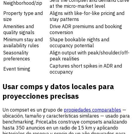
Sets the compset and demand curve
Neighborhood/zip
at the micro-market level
Property type and
Aligns with like-for-like pricing and
size
stay patterns
Amenities and
Drive ADR premiums and booking
quality signals
conversion
Minimum stay and
Shape bookable nights and
availability rules
occupancy potential
Seasonality
Align output with peak/shoulder/off-
preferences
peak realities
Captures short spikes in ADR and
Event timing
occupancy
Usar comps y datos locales para
proyecciones precisas
Un compset es un grupo de
propiedades comparables
—
ubicación, tamaño y características similares — usado para
benchmarking. PriceLabs construye compsets analizando
hasta 350 anuncios en un radio de 15 km y aplicando
historiales de reserva y precio de un año depurados para