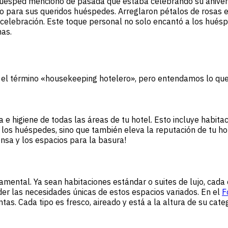
uésped mencionó de pasada que estaba celebrando su anivers
tico para sus queridos huéspedes. Arreglaron pétalos de rosas
celebración. Este toque personal no solo encantó a los huéspe
as.
n el término «housekeeping hotelero», pero entendamos lo que
e higiene de todas las áreas de tu hotel. Esto incluye habitac
los huéspedes, sino que también eleva la reputación de tu hote
ensa y los espacios para la basura!
mental. Ya sean habitaciones estándar o suites de lujo, cada c
r las necesidades únicas de estos espacios variados. En el
F
as. Cada tipo es fresco, aireado y está a la altura de su categ