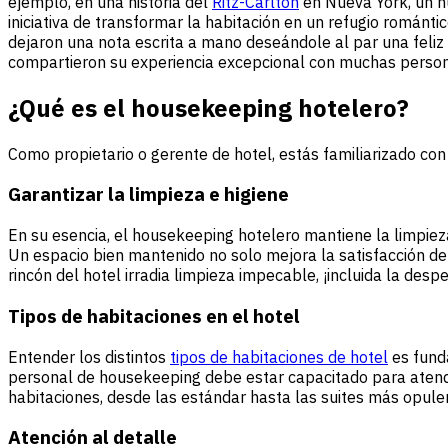
ejemplo, en una historia del
Ritz-Carlton
en Nueva York, un h
iniciativa de transformar la habitación en un refugio román
dejaron una nota escrita a mano deseándole al par una feliz 
compartieron su experiencia excepcional con muchas person
¿Qué es el housekeeping hotelero?
Como propietario o gerente de hotel, estás familiarizado co
Garantizar la limpieza e higiene
En su esencia, el housekeeping hotelero mantiene la limpieza 
Un espacio bien mantenido no solo mejora la satisfacción de 
rincón del hotel irradia limpieza impecable, ¡incluida la desp
Tipos de habitaciones en el hotel
Entender los distintos
tipos de habitaciones de hotel
es funda
personal de housekeeping debe estar capacitado para atende
habitaciones, desde las estándar hasta las suites más opulent
Atención al detalle