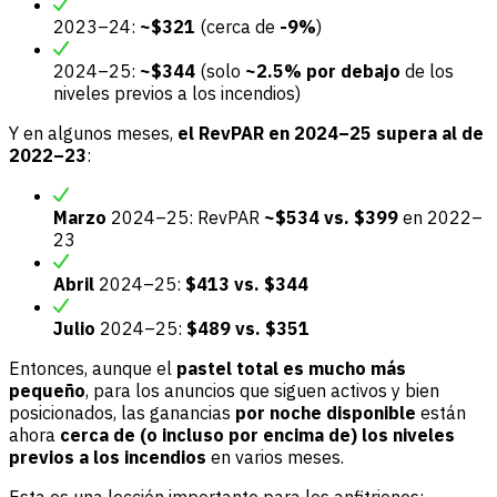
2023–24:
~$321
(cerca de
-9%
)
2024–25:
~$344
(solo
~2.5% por debajo
de los
niveles previos a los incendios)
Y en algunos meses,
el RevPAR en 2024–25 supera al de
2022–23
:
Marzo
2024–25: RevPAR
~$534 vs. $399
en 2022–
23
Abril
2024–25:
$413 vs. $344
Julio
2024–25:
$489 vs. $351
Entonces, aunque el
pastel total es mucho más
pequeño
, para los anuncios que siguen activos y bien
posicionados, las ganancias
por noche disponible
están
ahora
cerca de (o incluso por encima de) los niveles
previos a los incendios
en varios meses.
Esta es una lección importante para los anfitriones: