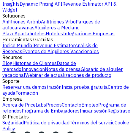
Insights
Dynamic Pricing API
Revenue Estimator API &
Widget
Soluciones
Anfitriones Airbnb
Anfitriones Vrbo
Parques de
autocaravanas
Alquileres a Mediano
Plazo
Apartahoteles
Hoteles
Integraciones
Empresas
Herramientas Gratuitas
Índice Mundial
Revenue Estimator
Análisis de
Reservas
Eventos de Alquileres Vacacionales
Recursos
Blog
Historias de Clientes
Datos de
mercado
Innovación
Notas de prensa
Glosario de alquiler
vacacional
Webinar de actualizaciones de producto
Soporte
Reservar una demostración
Inicia prueba gratuita
Centro de
ayuda
Formación
Empresa
Acerca de PriceLabs
Precios
Contacto
Empleo
Programa de
referidos
Programa de Embajadores
Iniciar sesión
Registrase
@
PriceLabs
Seguridad
Política de privacidad
Términos del servicio
Cookie
Policy