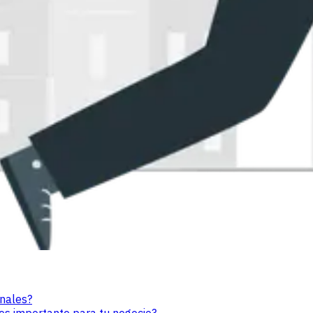
nales?
 es importante para tu negocio?