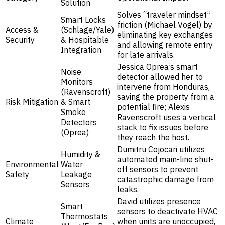
Solution
Solves “traveler mindset”
Smart Locks
friction (Michael Vogel) by
Access &
(Schlage/Yale)
eliminating key exchanges
Security
& Hospitable
and allowing remote entry
Integration
for late arrivals.
Jessica Oprea’s smart
Noise
detector allowed her to
Monitors
intervene from Honduras,
(Ravenscroft)
saving the property from a
Risk Mitigation
& Smart
potential fire; Alexis
Smoke
Ravenscroft uses a vertical
Detectors
stack to fix issues before
(Oprea)
they reach the host.
Dumitru Cojocari utilizes
Humidity &
automated main-line shut-
Environmental
Water
off sensors to prevent
Safety
Leakage
catastrophic damage from
Sensors
leaks.
David utilizes presence
Smart
sensors to deactivate HVAC
Thermostats
Climate
when units are unoccupied,