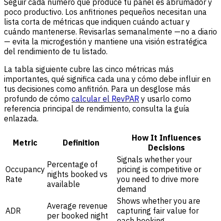
Seguir cada número que produce tu panel es abrumador y
poco productivo. Los anfitriones pequeños necesitan una
lista corta de métricas que indiquen cuándo actuar y
cuándo mantenerse. Revisarlas semanalmente —no a diario
— evita la microgestión y mantiene una visión estratégica
del rendimiento de tu listado.
La tabla siguiente cubre las cinco métricas más
importantes, qué significa cada una y cómo debe influir en
tus decisiones como anfitrión. Para un desglose más
profundo de cómo
calcular el RevPAR
y usarlo como
referencia principal de rendimiento, consulta la guía
enlazada.
How It Influences
Metric
Definition
Decisions
Signals whether your
Percentage of
Occupancy
pricing is competitive or
nights booked vs
Rate
you need to drive more
available
demand
Shows whether you are
Average revenue
ADR
capturing fair value for
per booked night
each booking