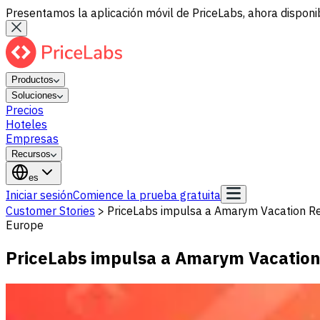
Presentamos la aplicación móvil de PriceLabs, ahora disponib
Productos
Soluciones
Precios
Hoteles
Empresas
Recursos
es
Iniciar sesión
Comience la prueba gratuita
Customer Stories
>
PriceLabs impulsa a Amarym Vacation Re
Europe
PriceLabs impulsa a Amarym Vacation 