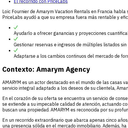
El recorrido con PriceLabs
Loïc Fournier de Amarym Vacation Rentals en Francia habla so
PriceLabs ayudó a que su empresa fuera más rentable y efic
Ayudarlo a ofrecer ganancias y proyecciones cuantifi
Gestionar reservas e ingresos de múltiples listados si
Adaptarse a los cambios continuos del mercado de for
Contexto:
Amarym Agency
AMARYM es un actor destacado en el mundo de las casas vac
servicio integral adaptado a los deseos de su clientela, Am
En el corazón de su oferta se encuentra un servicio de conser
se extiende a su impecable calidad de atención, actuando com
buscan una propiedad. AMARYM es reconocida por su profundo
En un recorrido extraordinario que abarca apenas cinco años
una presencia sólida en el mercado inmobiliario. Además, h