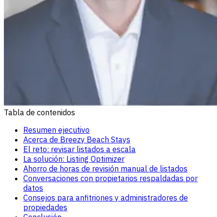
Tabla de contenidos
Resumen ejecutivo
Acerca de Breezy Beach Stays
El reto: revisar listados a escala
La solución: Listing Optimizer
Ahorro de horas de revisión manual de listados
Conversaciones con propietarios respaldadas por
datos
Consejos para anfitriones y administradores de
propiedades
Conclusión