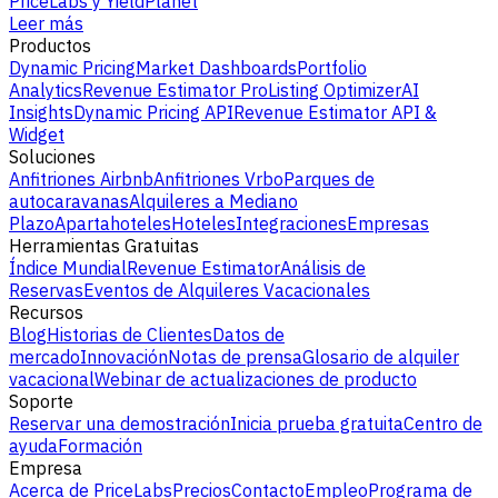
PriceLabs y YieldPlanet
Leer más
Productos
Dynamic Pricing
Market Dashboards
Portfolio
Analytics
Revenue Estimator Pro
Listing Optimizer
AI
Insights
Dynamic Pricing API
Revenue Estimator API &
Widget
Soluciones
Anfitriones Airbnb
Anfitriones Vrbo
Parques de
autocaravanas
Alquileres a Mediano
Plazo
Apartahoteles
Hoteles
Integraciones
Empresas
Herramientas Gratuitas
Índice Mundial
Revenue Estimator
Análisis de
Reservas
Eventos de Alquileres Vacacionales
Recursos
Blog
Historias de Clientes
Datos de
mercado
Innovación
Notas de prensa
Glosario de alquiler
vacacional
Webinar de actualizaciones de producto
Soporte
Reservar una demostración
Inicia prueba gratuita
Centro de
ayuda
Formación
Empresa
Acerca de PriceLabs
Precios
Contacto
Empleo
Programa de