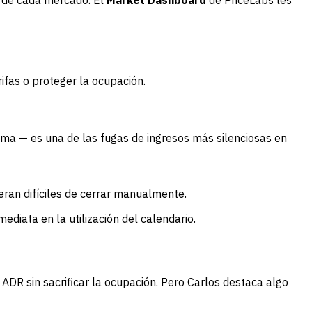
vo de cada mercado. El
Market Dashboard
de PriceLabs les
ifas o proteger la ocupación.
ima — es una de las fugas de ingresos más silenciosas en
ran difíciles de cerrar manualmente.
ediata en la utilización del calendario.
DR sin sacrificar la ocupación. Pero Carlos destaca algo