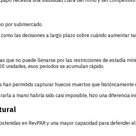
quipo necesita una visibilidad clara del ritmo y set competiti
tivo por submercado.
ios como las decisiones a largo plazo sobre cuándo aumentar tar
as que no puede llenarse por las restricciones de estadía mín
500 unidades, esos periodos se acumulan rápido.
s han permitido capturar huecos muertos que históricamente e
arla a mano habría sido casi imposible, hizo una diferencia inm
tural
ostenidas en RevPAR y una mayor capacidad para defender el A