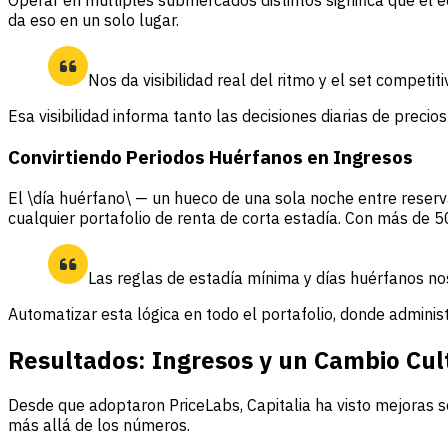
Operar en múltiples submercados distintos significa que el e
da eso en un solo lugar.
Nos da visibilidad real del ritmo y el set competi
Esa visibilidad informa tanto las decisiones diarias de prec
Convirtiendo Periodos Huérfanos en Ingresos
El \día huérfano\ — un hueco de una sola noche entre reserv
cualquier portafolio de renta de corta estadía. Con más de 
Las reglas de estadía mínima y días huérfanos no
Automatizar esta lógica en todo el portafolio, donde administr
Resultados: Ingresos y un Cambio Cul
Desde que adoptaron PriceLabs, Capitalia ha visto mejoras s
más allá de los números.