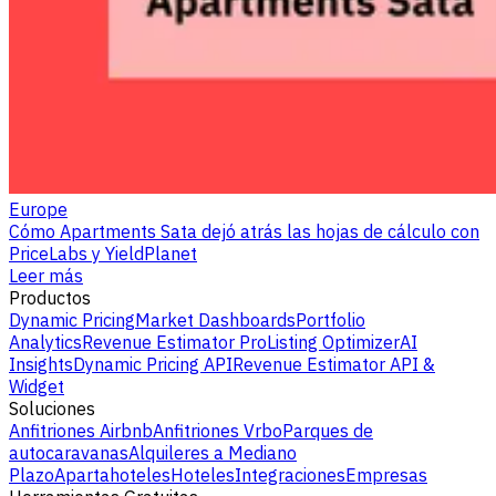
Europe
Cómo Apartments Sata dejó atrás las hojas de cálculo con
PriceLabs y YieldPlanet
Leer más
Productos
Dynamic Pricing
Market Dashboards
Portfolio
Analytics
Revenue Estimator Pro
Listing Optimizer
AI
Insights
Dynamic Pricing API
Revenue Estimator API &
Widget
Soluciones
Anfitriones Airbnb
Anfitriones Vrbo
Parques de
autocaravanas
Alquileres a Mediano
Plazo
Apartahoteles
Hoteles
Integraciones
Empresas