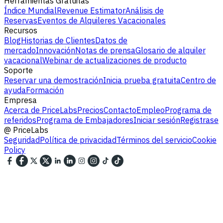
Herramientas Gratuitas
Índice Mundial
Revenue Estimator
Análisis de
Reservas
Eventos de Alquileres Vacacionales
Recursos
Blog
Historias de Clientes
Datos de
mercado
Innovación
Notas de prensa
Glosario de alquiler
vacacional
Webinar de actualizaciones de producto
Soporte
Reservar una demostración
Inicia prueba gratuita
Centro de
ayuda
Formación
Empresa
Acerca de PriceLabs
Precios
Contacto
Empleo
Programa de
referidos
Programa de Embajadores
Iniciar sesión
Registrase
@
PriceLabs
Seguridad
Política de privacidad
Términos del servicio
Cookie
Policy