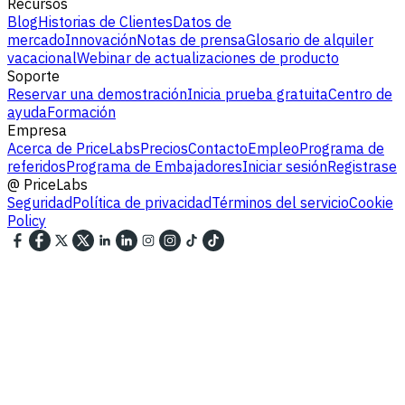
Recursos
Blog
Historias de Clientes
Datos de
mercado
Innovación
Notas de prensa
Glosario de alquiler
vacacional
Webinar de actualizaciones de producto
Soporte
Reservar una demostración
Inicia prueba gratuita
Centro de
ayuda
Formación
Empresa
Acerca de PriceLabs
Precios
Contacto
Empleo
Programa de
referidos
Programa de Embajadores
Iniciar sesión
Registrase
@
PriceLabs
Seguridad
Política de privacidad
Términos del servicio
Cookie
Policy