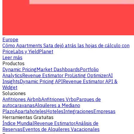
Europe
Cómo Apartments Sata dejó atrás las hojas de cálculo con
PriceLabs y YieldPlanet
Leer más
Productos
Dynamic Pricing
Market Dashboards
Portfolio
Analytics
Revenue Estimator Pro
Listing Optimizer
AI
Insights
Dynamic Pricing API
Revenue Estimator API &
Widget
Soluciones
Anfitriones Airbnb
Anfitriones Vrbo
Parques de
autocaravanas
Alquileres a Mediano
Plazo
Apartahoteles
Hoteles
Integraciones
Empresas
Herramientas Gratuitas
Índice Mundial
Revenue Estimator
Análisis de
Reservas
Eventos de Alquileres Vacacionales