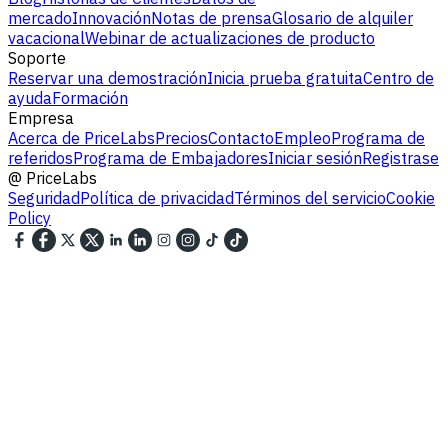
mercado
Innovación
Notas de prensa
Glosario de alquiler
vacacional
Webinar de actualizaciones de producto
Soporte
Reservar una demostración
Inicia prueba gratuita
Centro de
ayuda
Formación
Empresa
Acerca de PriceLabs
Precios
Contacto
Empleo
Programa de
referidos
Programa de Embajadores
Iniciar sesión
Registrase
@
PriceLabs
Seguridad
Política de privacidad
Términos del servicio
Cookie
Policy