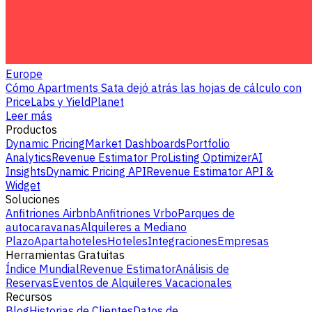
Europe
Cómo Apartments Sata dejó atrás las hojas de cálculo con
PriceLabs y YieldPlanet
Leer más
Productos
Dynamic Pricing
Market Dashboards
Portfolio
Analytics
Revenue Estimator Pro
Listing Optimizer
AI
Insights
Dynamic Pricing API
Revenue Estimator API &
Widget
Soluciones
Anfitriones Airbnb
Anfitriones Vrbo
Parques de
autocaravanas
Alquileres a Mediano
Plazo
Apartahoteles
Hoteles
Integraciones
Empresas
Herramientas Gratuitas
Índice Mundial
Revenue Estimator
Análisis de
Reservas
Eventos de Alquileres Vacacionales
Recursos
Blog
Historias de Clientes
Datos de