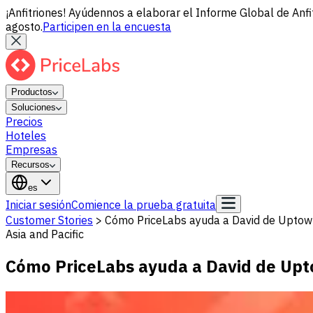
¡Anfitriones! Ayúdennos a elaborar el Informe Global de Anfi
agosto.
Participen en la encuesta
Productos
Soluciones
Precios
Hoteles
Empresas
Recursos
es
Iniciar sesión
Comience la prueba gratuita
Customer Stories
>
Cómo PriceLabs ayuda a David de Uptow
Asia and Pacific
Cómo PriceLabs ayuda a David de Upt