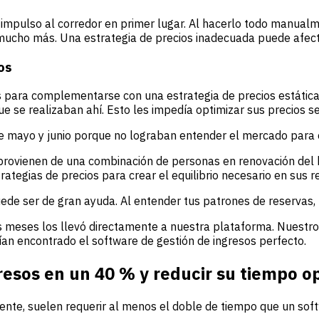
 impulso al corredor en primer lugar. Al hacerlo todo manual
 mucho más. Una estrategia de precios inadecuada puede afect
os
 para complementarse con una estrategia de precios estática
ue se realizaban ahí. Esto les impedía optimizar sus precios 
 mayo y junio porque no lograban entender el mercado para op
rovienen de una combinación de personas en renovación del ho
tegias de precios para crear el equilibrio necesario en sus r
ede ser de gran ayuda. Al entender tus patrones de reservas, 
s meses los llevó directamente a nuestra plataforma. Nuestr
an encontrado el software de gestión de ingresos perfecto.
sos en un 40 % y reducir su tiempo o
ente, suelen requerir al menos el doble de tiempo que un soft