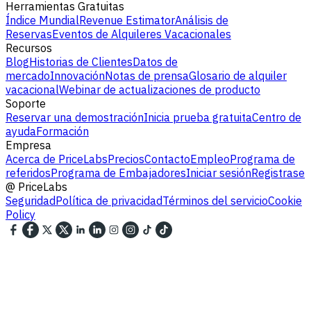
Herramientas Gratuitas
Índice Mundial
Revenue Estimator
Análisis de
Reservas
Eventos de Alquileres Vacacionales
Recursos
Blog
Historias de Clientes
Datos de
mercado
Innovación
Notas de prensa
Glosario de alquiler
vacacional
Webinar de actualizaciones de producto
Soporte
Reservar una demostración
Inicia prueba gratuita
Centro de
ayuda
Formación
Empresa
Acerca de PriceLabs
Precios
Contacto
Empleo
Programa de
referidos
Programa de Embajadores
Iniciar sesión
Registrase
@
PriceLabs
Seguridad
Política de privacidad
Términos del servicio
Cookie
Policy