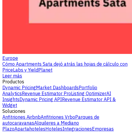
Europe
Cómo Apartments Sata dejó atrás las hojas de cálculo con
PriceLabs y YieldPlanet
Leer más
Productos
Dynamic Pricing
Market Dashboards
Portfolio
Analytics
Revenue Estimator Pro
Listing Optimizer
AI
Insights
Dynamic Pricing API
Revenue Estimator API &
Widget
Soluciones
Anfitriones Airbnb
Anfitriones Vrbo
Parques de
autocaravanas
Alquileres a Mediano
Plazo
Apartahoteles
Hoteles
Integraciones
Empresas