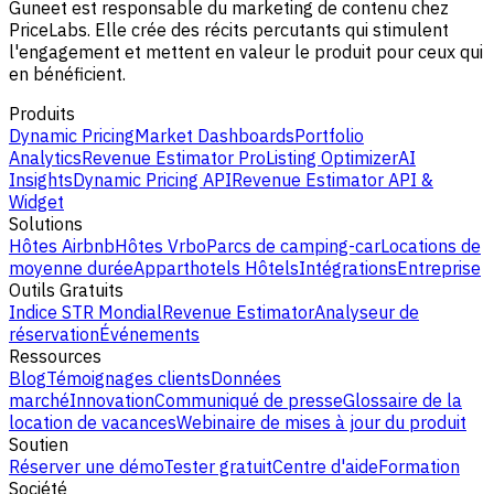
Guneet est responsable du marketing de contenu chez
PriceLabs. Elle crée des récits percutants qui stimulent
l'engagement et mettent en valeur le produit pour ceux qui
en bénéficient.
Produits
Dynamic Pricing
Market Dashboards
Portfolio
Analytics
Revenue Estimator Pro
Listing Optimizer
AI
Insights
Dynamic Pricing API
Revenue Estimator API &
Widget
Solutions
Hôtes Airbnb
Hôtes Vrbo
Parcs de camping-car
Locations de
moyenne durée
Apparthotels
Hôtels
Intégrations
Entreprise
Outils Gratuits
Indice STR Mondial
Revenue Estimator
Analyseur de
réservation
Événements
Ressources
Blog
Témoignages clients
Données
marché
Innovation
Communiqué de presse
Glossaire de la
location de vacances
Webinaire de mises à jour du produit
Soutien
Réserver une démo
Tester gratuit
Centre d'aide
Formation
Société