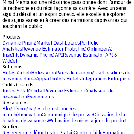
Minal Mehta est une rédactrice passionnée dont l'amour de
la recherche et du récit façonne sa carrière. Avec un sens
aigu du détail et un esprit curieux, elle excelle à explorer
des sujets variés et à créer des narrations captivantes qui
touchent le public.
Produits
Dynamic Pricing
Market Dashboards
Portfolio
Analytics
Revenue Estimator Pro
Listing Optimizer
AI
Insights
Dynamic Pricing API
Revenue Estimator API &
Widget
Solutions
Hôtes Airbnb
Hôtes Vrbo
Parcs de camping-car
Locations de
moyenne durée
Apparthotels
Hôtels
Intégrations
Entreprise
Outils Gratuits
Indice STR Mondial
Revenue Estimator
Analyseur de
réservation
Événements
Ressources
Blog
Témoignages clients
Données
marché
Innovation
Communiqué de presse
Glossaire de la
location de vacances
Webinaire de mises à jour du produit
Soutien
Réserver une démo
Tester gratuit
Centre d'aide
Formation