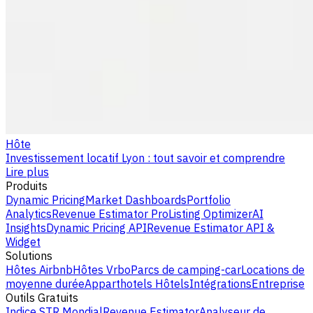
Hôte
Investissement locatif Lyon : tout savoir et comprendre
Lire plus
Produits
Dynamic Pricing
Market Dashboards
Portfolio
Analytics
Revenue Estimator Pro
Listing Optimizer
AI
Insights
Dynamic Pricing API
Revenue Estimator API &
Widget
Solutions
Hôtes Airbnb
Hôtes Vrbo
Parcs de camping-car
Locations de
moyenne durée
Apparthotels
Hôtels
Intégrations
Entreprise
Outils Gratuits
Indice STR Mondial
Revenue Estimator
Analyseur de