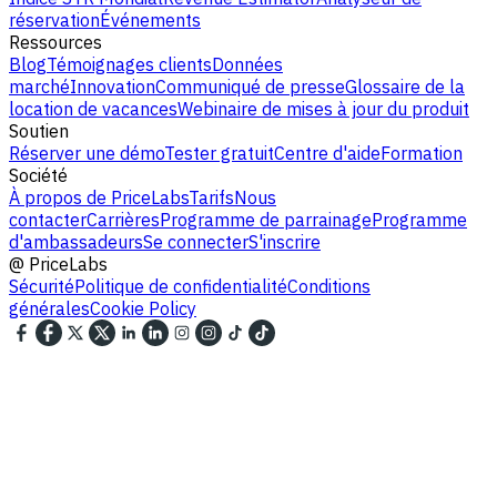
réservation
Événements
Ressources
Blog
Témoignages clients
Données
marché
Innovation
Communiqué de presse
Glossaire de la
location de vacances
Webinaire de mises à jour du produit
Soutien
Réserver une démo
Tester gratuit
Centre d'aide
Formation
Société
À propos de PriceLabs
Tarifs
Nous
contacter
Carrières
Programme de parrainage
Programme
d'ambassadeurs
Se connecter
S'inscrire
@
PriceLabs
Sécurité
Politique de confidentialité
Conditions
générales
Cookie Policy