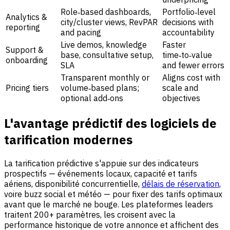
Role‑based dashboards,
Portfolio‑level
Analytics &
city/cluster views, RevPAR
decisions with
reporting
and pacing
accountability
Live demos, knowledge
Faster
Support &
base, consultative setup,
time‑to‑value
onboarding
SLA
and fewer errors
Transparent monthly or
Aligns cost with
Pricing tiers
volume‑based plans;
scale and
optional add‑ons
objectives
L'avantage prédictif des logiciels de
tarification modernes
La tarification prédictive s'appuie sur des indicateurs
prospectifs — événements locaux, capacité et tarifs
aériens, disponibilité concurrentielle,
délais de réservation
,
voire buzz social et météo — pour fixer des tarifs optimaux
avant que le marché ne bouge. Les plateformes leaders
traitent 200+ paramètres, les croisent avec la
performance historique de votre annonce et affichent des