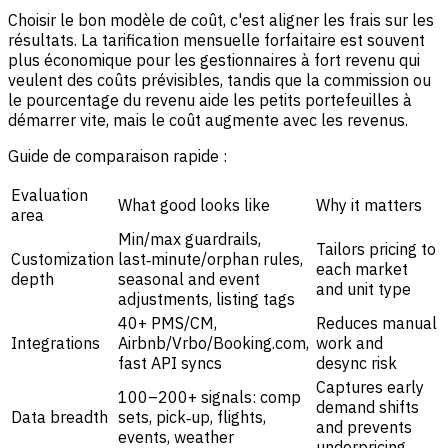
Choisir le bon modèle de coût, c'est aligner les frais sur les
résultats. La tarification mensuelle forfaitaire est souvent
plus économique pour les gestionnaires à fort revenu qui
veulent des coûts prévisibles, tandis que la commission ou
le pourcentage du revenu aide les petits portefeuilles à
démarrer vite, mais le coût augmente avec les revenus.
Guide de comparaison rapide :
Evaluation
What good looks like
Why it matters
area
Min/max guardrails,
Tailors pricing to
Customization
last‑minute/orphan rules,
each market
depth
seasonal and event
and unit type
adjustments, listing tags
40+ PMS/CM,
Reduces manual
Integrations
Airbnb/Vrbo/Booking.com,
work and
fast API syncs
desync risk
Captures early
100–200+ signals: comp
demand shifts
Data breadth
sets, pick‑up, flights,
and prevents
events, weather
underpricing