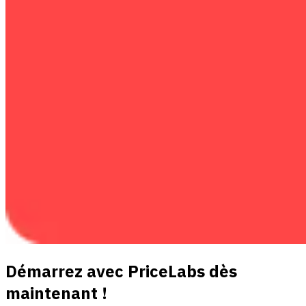
Démarrez avec PriceLabs dès
maintenant !